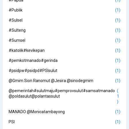
#Papua
(1)
#Publik
(1)
#Sulsel
(1)
#Sulteng
(1)
#Sumsel
(1)
#katolik#kevikepan
(1)
#pemkotmanado#gerinda
(1)
#psidpw#psidpd#PSIsulut
(1)
@Gmim Sion Ranomut @Jesira @sinodegmim
(1)
@pemerintah#sulutmaju#pemprovsulut#samsatmanado
(
@poldasulut@polantassulut
1
)
MANADO @Monicatambayong
(1)
PSI
(1)