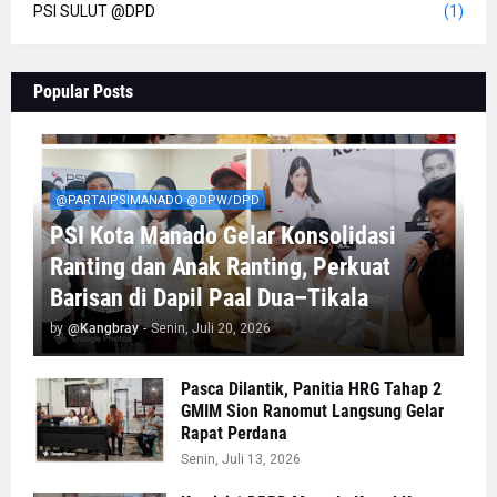
PSI SULUT @DPD
(1)
Popular Posts
@PARTAIPSIMANADO @DPW/DPD
PSI Kota Manado Gelar Konsolidasi
Ranting dan Anak Ranting, Perkuat
Barisan di Dapil Paal Dua–Tikala
by
@Kangbray
-
Senin, Juli 20, 2026
Pasca Dilantik, Panitia HRG Tahap 2
GMIM Sion Ranomut Langsung Gelar
Rapat Perdana
Senin, Juli 13, 2026