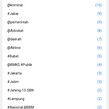
@kriminal
(10)
#Jabar
(9)
@pemerintah
(9)
@Advokat
(8)
@daerah
(7)
@Aktivis
(6)
#Babel
(5)
@BMKG #Publik
(4)
#Jakarta
(3)
#Jatim
(3)
#Jateng-13-SBN
(2)
#Lampung
(2)
#Nasional @BBM
(2)