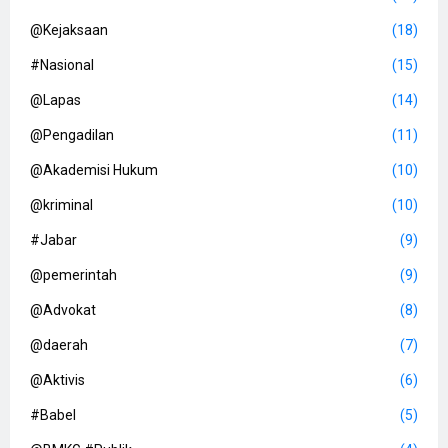
@Kejaksaan
(18)
#Nasional
(15)
@Lapas
(14)
@Pengadilan
(11)
@Akademisi Hukum
(10)
@kriminal
(10)
#Jabar
(9)
@pemerintah
(9)
@Advokat
(8)
@daerah
(7)
@Aktivis
(6)
#Babel
(5)