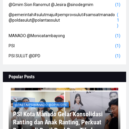
@Gmim Sion Ranomut @Jesira @sinodegmim
(1)
@pemerintah#sulutmaju#pemprovsulut#samsatmanado
(
@poldasulut@polantassulut
1
)
MANADO @Monicatambayong
(1)
PSI
(1)
PSI SULUT @DPD
(1)
Popular Posts
@PARTAIPSIMANADO @DPW/DPD
PSI Kota Manado Gelar Konsolidasi
Ranting dan Anak Ranting, Perkuat