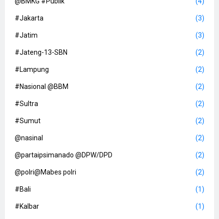
@BMKG #Publik
(4)
#Jakarta
(3)
#Jatim
(3)
#Jateng-13-SBN
(2)
#Lampung
(2)
#Nasional @BBM
(2)
#Sultra
(2)
#Sumut
(2)
@nasinal
(2)
@partaipsimanado @DPW/DPD
(2)
@polri@Mabes polri
(2)
#Bali
(1)
#Kalbar
(1)