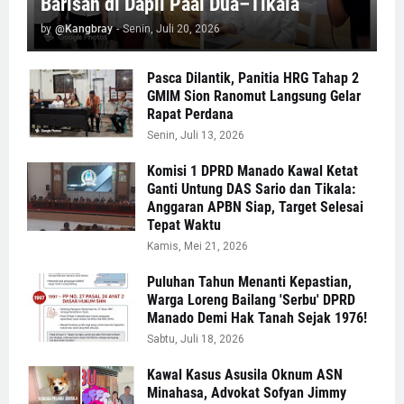
Barisan di Dapil Paal Dua–Tikala
by
@Kangbray
-
Senin, Juli 20, 2026
Pasca Dilantik, Panitia HRG Tahap 2
GMIM Sion Ranomut Langsung Gelar
Rapat Perdana
Senin, Juli 13, 2026
Komisi 1 DPRD Manado Kawal Ketat
Ganti Untung DAS Sario dan Tikala:
Anggaran APBN Siap, Target Selesai
Tepat Waktu
Kamis, Mei 21, 2026
Puluhan Tahun Menanti Kepastian,
Warga Loreng Bailang 'Serbu' DPRD
Manado Demi Hak Tanah Sejak 1976!
Sabtu, Juli 18, 2026
Kawal Kasus Asusila Oknum ASN
Minahasa, Advokat Sofyan Jimmy