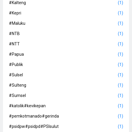
#Kalteng
(1)
#Kepri
(1)
#Maluku
(1)
#NTB
(1)
#NTT
(1)
#Papua
(1)
#Publik
(1)
#Sulsel
(1)
#Sulteng
(1)
#Sumsel
(1)
#katolik#kevikepan
(1)
#pemkotmanado#gerinda
(1)
#psidpw#psidpd#PSIsulut
(1)