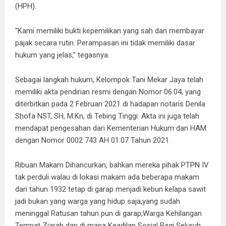
(HPH).
"Kami memiliki bukti kepemilikan yang sah dan membayar
pajak secara rutin. Perampasan ini tidak memiliki dasar
hukum yang jelas," tegasnya.
Sebagai langkah hukum, Kelompok Tani Mekar Jaya telah
memiliki akta pendirian resmi dengan Nomor 06.04, yang
diterbitkan pada 2 Februari 2021 di hadapan notaris Denila
Shofa NST, SH, M.Kn, di Tebing Tinggi. Akta ini juga telah
mendapat pengesahan dari Kementerian Hukum dan HAM
dengan Nomor 0002 743 AH 01.07 Tahun 2021.
Ribuan Makam Dihancurkan, bahkan mereka pihak PTPN IV
tak perduli walau di lokasi makam ada beberapa makam
dari tahun 1932 tetap di garap menjadi kebun kelapa sawit
jadi bukan yang warga yang hidup saja,yang sudah
meninggal Ratusan tahun pun di garap,Warga Kehilangan
Tempat Ziarah dan di mana Keadilan Sosial Bagi Seluruh