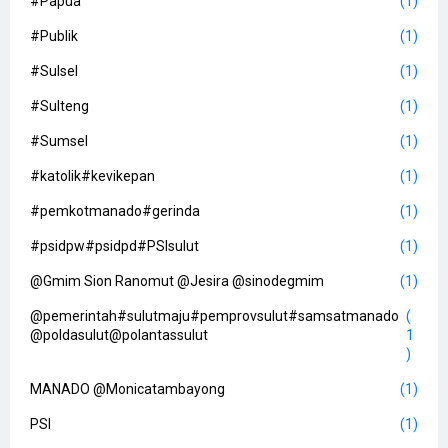
#Papua
(1)
#Publik
(1)
#Sulsel
(1)
#Sulteng
(1)
#Sumsel
(1)
#katolik#kevikepan
(1)
#pemkotmanado#gerinda
(1)
#psidpw#psidpd#PSIsulut
(1)
@Gmim Sion Ranomut @Jesira @sinodegmim
(1)
@pemerintah#sulutmaju#pemprovsulut#samsatmanado
(
@poldasulut@polantassulut
1
)
MANADO @Monicatambayong
(1)
PSI
(1)