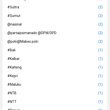
#Sultra
(2)
#Sumut
(2)
@nasinal
(2)
@partaipsimanado @DPW/DPD
(2)
@polri@Mabes polri
(2)
#Bali
(1)
#Kalbar
(1)
#Kalteng
(1)
#Kepri
(1)
#Maluku
(1)
#NTB
(1)
#NTT
(1)