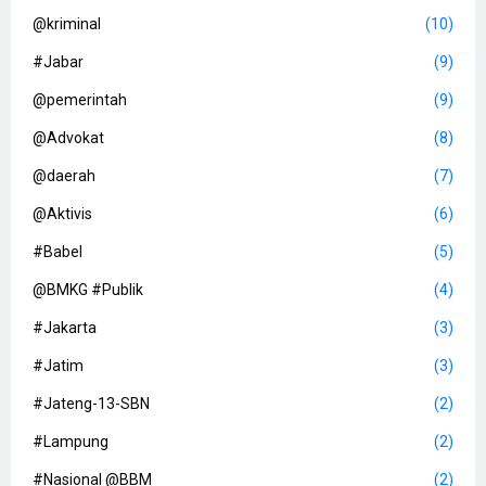
@kriminal
(10)
#Jabar
(9)
@pemerintah
(9)
@Advokat
(8)
@daerah
(7)
@Aktivis
(6)
#Babel
(5)
@BMKG #Publik
(4)
#Jakarta
(3)
#Jatim
(3)
#Jateng-13-SBN
(2)
#Lampung
(2)
#Nasional @BBM
(2)