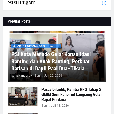
PSI SULUT @DPD
(1)
Popular Posts
@PARTAIPSIMANADO @DPW/DPD
PSI Kota Manado Gelar Konsolidasi
Ranting dan Anak Ranting, Perkuat
Barisan di Dapil Paal Dua–Tikala
by
@Kangbray
-
Senin, Juli 20, 2026
Pasca Dilantik, Panitia HRG Tahap 2
GMIM Sion Ranomut Langsung Gelar
Rapat Perdana
Senin, Juli 13, 2026