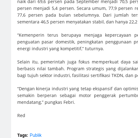
naik dari 69,6 persen pada September menjadi 70,5 per
persen menjadi 5,4 persen. Secara umum, 77,9 persen r
77,6 persen pada bulan sebelumnya. Dari jumlah te
sementara 46,5 persen menyatakan stabil, dan hanya 22,
“Kemenperin terus berupaya menjaga kepercayaan pe
penguatan pasar domestik, peningkatan penggunaan pro
energi industri yang kompetitif,” tuturnya.
Selain itu, pemerintah juga fokus memperkuat daya sa
berbasis nilai tambah. Program strategis yang dijalan
bagi tujuh sektor industri, fasilitasi sertifikasi TKDN, da
“Dengan kinerja industri yang tetap ekspansif dan optim
semakin berperan sebagai motor penggerak pertumb
mendatang,” pungkas Febri.
Red
Tags:
Publik