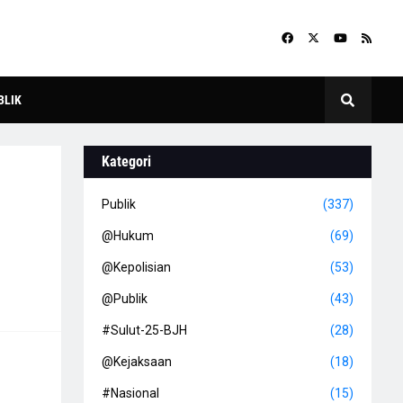
BLIK
Kategori
Publik
(337)
@Hukum
(69)
@Kepolisian
(53)
@Publik
(43)
#Sulut-25-BJH
(28)
@Kejaksaan
(18)
#Nasional
(15)