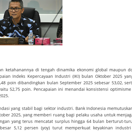
kkan ketahanannya di tengah dinamika ekonomi global maupun d
paian Indeks Kepercayaan Industri (IKI) bulan Oktober 2025 yan
0,48 poin dibandingkan bulan September 2025 sebesar 53,02, sert
yaitu 52,75 poin. Pencapaian ini menandai konsistensi optimisme
2025.
asi yang stabil bagi sektor industri. Bank Indonesia memutuska
tober 2025, yang memberi ruang bagi pelaku usaha untuk menjag
angan yang terus mencatat surplus hingga 64 bulan berturut-turu
besar 5,12 persen (yoy) turut memperkuat keyakinan industr