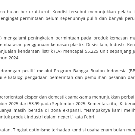
lima bulan berturut-turut. Kondisi tersebut menunjukkan pelaku i
mengingat permintaan belum sepenuhnya pulih dan banyak per
 17) mengalami peningkatan permintaan pada produk kemasan m
embatasan penggunaan kemasan plastik. Di sisi lain, Industri Ke
enjualan kendaraan listrik (EV) mencapai 55.225 unit sepanjang J
hun 2024.
n dorongan positif melalui Program Bangga Buatan Indonesia (BB
ui e-katalog pengadaan pemerintah dan pemulihan pesanan dar
ri berorientasi ekspor dan domestik sama-sama menunjukkan perbaik
tober 2025 dari 53,99 pada September 2025. Sementara itu, IKI bero
eduanya masih berada di zona ekspansi. “Nampaknya kami meli
uk produk industri dalam negeri,” kata Febri.
katan. Tingkat optimisme terhadap kondisi usaha enam bulan me