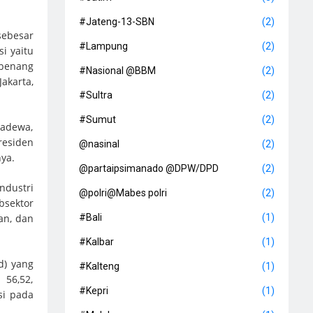
#Jateng-13-SBN
(2)
sebesar
#Lampung
(2)
i yaitu
 benang
#Nasional @BBM
(2)
akarta,
#Sultra
(2)
#Sumut
(2)
Sadewa,
residen
@nasinal
(2)
ya.
@partaipsimanado @DPW/DPD
(2)
ndustri
@polri@Mabes polri
(2)
bsektor
an, dan
#Bali
(1)
#Kalbar
(1)
d) yang
#Kalteng
(1)
 56,52,
#Kepri
(1)
si pada