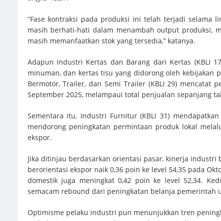
“Fase kontraksi pada produksi ini telah terjadi selama 
masih berhati-hati dalam menambah output produksi, 
masih memanfaatkan stok yang tersedia,” katanya.
Adapun Industri Kertas dan Barang dari Kertas (KBLI
minuman, dan kertas tisu yang didorong oleh kebijakan p
Bermotor, Trailer, dan Semi Trailer (KBLI 29) mencatat p
September 2025, melampaui total penjualan sepanjang ta
Sementara itu, Industri Furnitur (KBLI 31) mendapatka
mendorong peningkatan permintaan produk lokal melal
ekspor.
Jika ditinjau berdasarkan orientasi pasar, kinerja indust
berorientasi ekspor naik 0,36 poin ke level 54,35 pada Ok
domestik juga meningkat 0,42 poin ke level 52,34. K
semacam rebound dari peningkatan belanja pemerintah unt
Optimisme pelaku industri pun menunjukkan tren pening