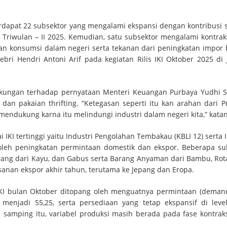
terdapat 22 subsektor yang mengalami ekspansi dengan kontribusi 
Triwulan – II 2025. Kemudian, satu subsektor mengalami kontraks
ahan konsumsi dalam negeri serta tekanan dari peningkatan impor
ebri Hendri Antoni Arif pada kegiatan Rilis IKI Oktober 2025 di J
ukungan terhadap pernyataan Menteri Keuangan Purbaya Yudhi 
dan pakaian thrifting. “Ketegasan seperti itu kan arahan dari P
mendukung karna itu melindungi industri dalam negeri kita,” katan
IKI tertinggi yaitu Industri Pengolahan Tembakau (KBLI 12) serta I
g oleh peningkatan permintaan domestik dan ekspor. Beberapa su
Barang dari Kayu, dan Gabus serta Barang Anyaman dari Bambu, Rot
esanan ekspor akhir tahun, terutama ke Jepang dan Eropa.
IKI bulan Oktober ditopang oleh menguatnya permintaan (deman
menjadi 55,25, serta persediaan yang tetap ekspansif di level
 samping itu, variabel produksi masih berada pada fase kontrak