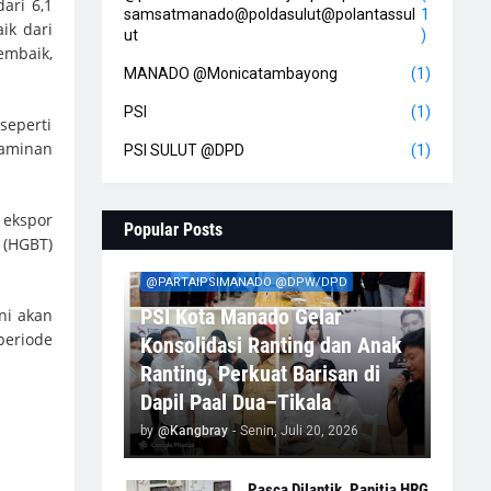
ari 6,1
samsatmanado@poldasulut@polantassul
1
ik dari
ut
)
embaik,
MANADO @Monicatambayong
(1)
PSI
(1)
seperti
jaminan
PSI SULUT @DPD
(1)
 ekspor
Popular Posts
 (HGBT)
@PARTAIPSIMANADO @DPW/DPD
PSI Kota Manado Gelar
ni akan
eriode
Konsolidasi Ranting dan Anak
Ranting, Perkuat Barisan di
Dapil Paal Dua–Tikala
by
@Kangbray
-
Senin, Juli 20, 2026
Pasca Dilantik, Panitia HRG