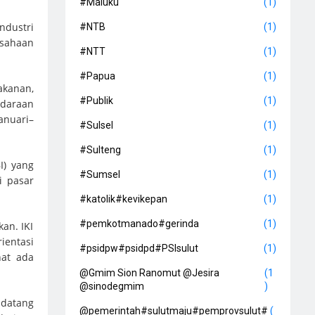
#Maluku
(1)
ndustri
#NTB
(1)
usahaan
#NTT
(1)
#Papua
(1)
akanan,
#Publik
(1)
ndaraan
anuari–
#Sulsel
(1)
#Sulteng
(1)
I) yang
#Sumsel
(1)
i pasar
#katolik#kevikepan
(1)
#pemkotmanado#gerinda
(1)
an. IKI
rientasi
#psidpw#psidpd#PSIsulut
(1)
hat ada
@Gmim Sion Ranomut @Jesira
(1
@sinodegmim
)
ndatang
@pemerintah#sulutmaju#pemprovsulut#
(