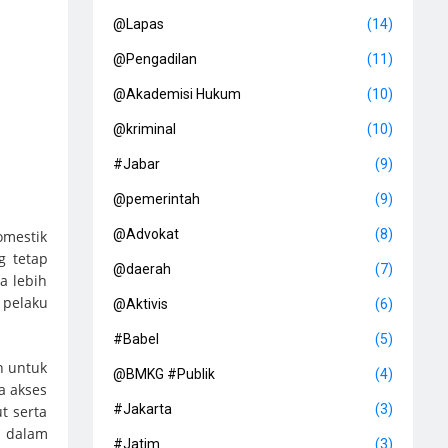
@Lapas
(14)
@Pengadilan
(11)
@Akademisi Hukum
(10)
@kriminal
(10)
#Jabar
(9)
@pemerintah
(9)
@Advokat
(8)
omestik
g tetap
@daerah
(7)
a lebih
 pelaku
@Aktivis
(6)
#Babel
(5)
n untuk
@BMKG #Publik
(4)
a akses
#Jakarta
(3)
t serta
i dalam
#Jatim
(3)