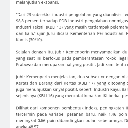
melanjutkan ekspansi.
“Dari 23 subsektor industri pengolahan yang dianalisis, 
98,8 persen terhadap PDB industri pengolahan nonmigas 
Industri Tekstil (KBLI 13), yang masih terdampak pelem
dan kain,” ujar Juru Bicara Kementerian Perindustrian, F
Kamis (30/10).
Sejalan dengan itu, Jubir Kemenperin menyampaikan d
yang saat ini berfokus pada pemberantasan rokok ilegal 
Prabowo dan merupakan hal yang positif. Jadi kami tentu 
Jubir Kemenperin menjelaskan, dua subsektor dengan nilai 
Kertas dan Barang dari Kertas (KBLI 17), yang ditopan
juga menunjukkan sinyal positif, seperti Industri Kayu, 
sejenisnya (KBLI 16) yang mencatat kenaikan IKI berkat p
Dilihat dari komponen pembentuk indeks, peningkatan 
tercermin pada variabel pesanan baru, naik 1,46 poin 
meningkat 0,66 poin dibandingkan bulan sebelumnya. Di
angka 48,57.