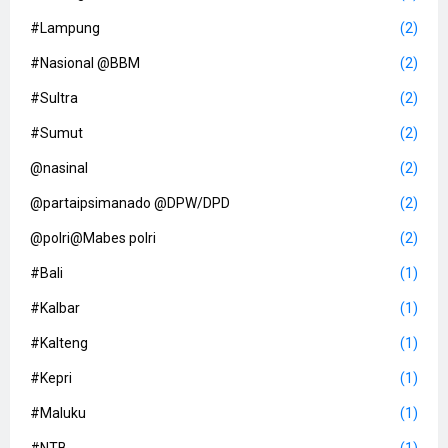
#Lampung
(2)
#Nasional @BBM
(2)
#Sultra
(2)
#Sumut
(2)
@nasinal
(2)
@partaipsimanado @DPW/DPD
(2)
@polri@Mabes polri
(2)
#Bali
(1)
#Kalbar
(1)
#Kalteng
(1)
#Kepri
(1)
#Maluku
(1)