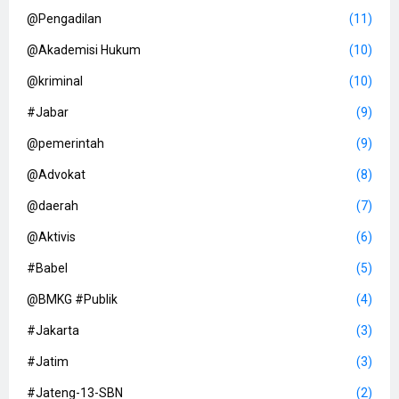
@Pengadilan
(11)
@Akademisi Hukum
(10)
@kriminal
(10)
#Jabar
(9)
@pemerintah
(9)
@Advokat
(8)
@daerah
(7)
@Aktivis
(6)
#Babel
(5)
@BMKG #Publik
(4)
#Jakarta
(3)
#Jatim
(3)
#Jateng-13-SBN
(2)