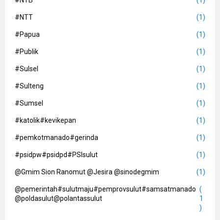
#NTB
(1)
#NTT
(1)
#Papua
(1)
#Publik
(1)
#Sulsel
(1)
#Sulteng
(1)
#Sumsel
(1)
#katolik#kevikepan
(1)
#pemkotmanado#gerinda
(1)
#psidpw#psidpd#PSIsulut
(1)
@Gmim Sion Ranomut @Jesira @sinodegmim
(1)
@pemerintah#sulutmaju#pemprovsulut#samsatmanado
(
@poldasulut@polantassulut
1
)