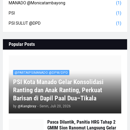
MANADO @Monicatambayong
(1)
PSI
(1)
PSI SULUT @DPD
(1)
Popular Posts
@PARTAIPSIMANADO @DPW/DPD
PSI Kota Manado Gelar Konsolidasi
Ranting dan Anak Ranting, Perkuat
Barisan di Dapil Paal Dua–Tikala
by
@Kangbray
-
Senin, Juli 20, 2026
Pasca Dilantik, Panitia HRG Tahap 2
GMIM Sion Ranomut Langsung Gelar