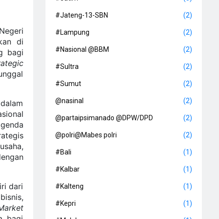
#Jateng-13-SBN
(2)
egeri
#Lampung
(2)
kan di
#Nasional @BBM
(2)
g bagi
ategic
#Sultra
(2)
unggal
#Sumut
(2)
@nasinal
(2)
 dalam
sional
@partaipsimanado @DPW/DPD
(2)
agenda
ategis
@polri@Mabes polri
(2)
usaha,
#Bali
(1)
dengan
#Kalbar
(1)
ri dari
#Kalteng
(1)
isnis,
#Kepri
(1)
Market
a bagi