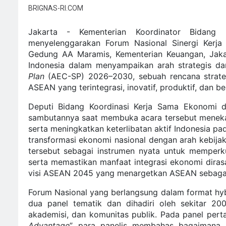
BRIGNAS-RI.COM
Jakarta - Kementerian Koordinator Bidang
menyelenggarakan Forum Nasional Sinergi Kerj
Gedung AA Maramis, Kementerian Keuangan, Jaka
Indonesia dalam menyampaikan arah strategis 
Plan
(AEC-SP) 2026–2030, sebuah rencana strateg
ASEAN yang terintegrasi, inovatif, produktif, dan be
Deputi Bidang Koordinasi Kerja Sama Ekonomi 
sambutannya saat membuka acara tersebut menek
serta meningkatkan keterlibatan aktif Indonesia p
transformasi ekonomi nasional dengan arah kebija
tersebut sebagai instrumen nyata untuk memperk
serta memastikan manfaat integrasi ekonomi dirasa
visi ASEAN 2045 yang menargetkan ASEAN sebagai
Forum Nasional yang berlangsung dalam format hybri
dua panel tematik dan dihadiri oleh sekitar 200
akademisi, dan komunitas publik. Pada panel per
Advantage
”, para panelis membahas bagaimana