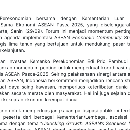
 Perekonomian bersama dengan Kementerian Luar N
a Sama Ekonomi ASEAN Pasca-2025, yang diselenggara
rta, Senin (29/09). Forum ini menjadi momentum pentin
dan agenda implementasi ASEAN
Economic Community Str
is lima tahun yang bertujuan untuk mendukung pasar t
rkelanjutan.
dan Investasi Kemenko Perekonomian Edi Prio Pambudi
ankan momentum penting untuk memperkuat koordinasi na
ada ASEAN Pasca-2025. Seiring pelaksanaan sinergi antara 
kan ASEAN, Indonesia berkomitmen menjadikan rencana str
uat daya saing kawasan, memperluas keterlibatan dunia 
kan secara merata oleh masyarakat. Hal ini juga sejalan 
 kekuatan ekonomi keempat dunia.
d untuk memperluas jangkauan partisipasi publik ini terdi
 peserta dari berbagai Kementerian/Lembaga, asosiasi b
tama dengan tema “
Unlocking Growth: ASEAN’s Seamless 
 pasar terbuka ASEAN dapat memberikan manfaat nyat