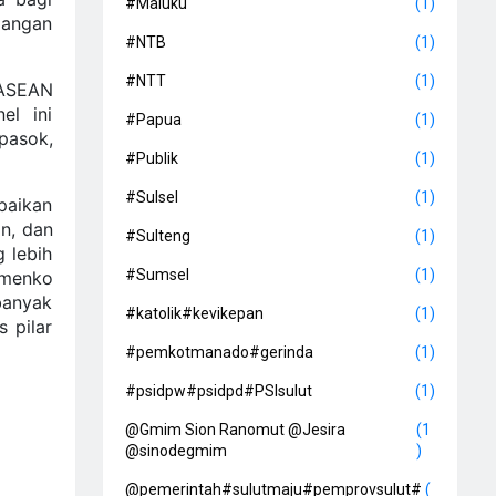
#Maluku
(1)
agangan
#NTB
(1)
#NTT
(1)
ASEAN
el ini
#Papua
(1)
pasok,
#Publik
(1)
#Sulsel
(1)
paikan
n, dan
#Sulteng
(1)
 lebih
#Sumsel
(1)
emenko
banyak
#katolik#kevikepan
(1)
 pilar
#pemkotmanado#gerinda
(1)
#psidpw#psidpd#PSIsulut
(1)
@Gmim Sion Ranomut @Jesira
(1
@sinodegmim
)
@pemerintah#sulutmaju#pemprovsulut#
(