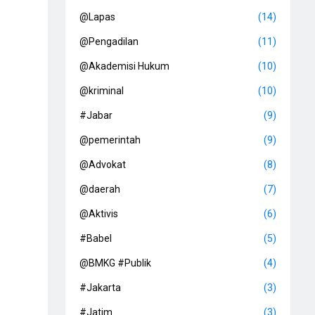
@Lapas
(14)
@Pengadilan
(11)
@Akademisi Hukum
(10)
@kriminal
(10)
#Jabar
(9)
@pemerintah
(9)
@Advokat
(8)
@daerah
(7)
@Aktivis
(6)
#Babel
(5)
@BMKG #Publik
(4)
#Jakarta
(3)
#Jatim
(3)