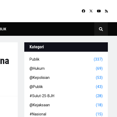
BLIK
Kategori
ana
Publik
(337)
@Hukum
(69)
@Kepolisian
(53)
@Publik
(43)
#Sulut-25-BJH
(28)
@Kejaksaan
(18)
#Nasional
(15)