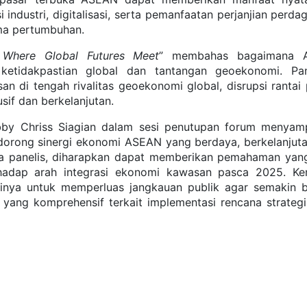
i industri, digitalisasi, serta pemanfaatan perjanjian perd
ma pertumbuhan.
:
Where Global Futures Meet
” membahas bagaimana 
ketidakpastian global dan tantangan geoekonomi. Pan
di tengah rivalitas geoekonomi global, disrupsi rantai 
sif dan berkelanjutan.
bby Chriss Siagian dalam sesi penutupan forum menyam
rong sinergi ekonomi ASEAN yang berdaya, berkelanjuta
ara panelis, diharapkan dapat memberikan pemahaman yang
hadap arah integrasi ekonomi kawasan pasca 2025. K
sinya untuk memperluas jangkauan publik agar semakin 
ang komprehensif terkait implementasi rencana strategis