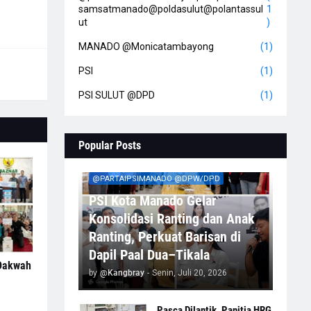
samsatmanado@poldasulut@polantassul
1
ut
)
MANADO @Monicatambayong
(1)
PSI
(1)
PSI SULUT @DPD
(1)
Popular Posts
@PARTAIPSIMANADO @DPW/DPD
PSI Kota Manado Gelar
Konsolidasi Ranting dan Anak
Ranting, Perkuat Barisan di
Dapil Paal Dua–Tikala
 Dakwah
by
@Kangbray
-
Senin, Juli 20, 2026
Pasca Dilantik, Panitia HRG